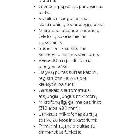
sistema;
Greitas ir paprastas paruošimas
darbui;
Stabilus ir saugus darbas
skaitmeninių technologijų dėka;
Mikrofonai atsparūs mobiliųjų
telefonų sukeliamiems
trukdžiams;
Suderinama su kitomis
konferencinėmis sistemomis;
Veikia 30 m spinduliu nuo
prieigos taško;
Dalyvių pultas skirtas kalbėti,
registruotis į eilę kalbėti,
klausytis, balsuoti;
Garsiakalbis automatiškai
atsijungia įjungus mikrofoną;
Mikrofonų ilgį galima pasirinkti
(310 arba 480 mm);
Lankstus mikrofonas su trijų
spalvų šviesos indikatoriumi:
Pirmininkaujančio pultas su
pirmenybės funkcija;