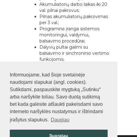
Akumuliatorių darbo laikas iki 20
val. pilnai pakrovus;
Pilnas akumuliatorių pakrovimas
per 3 val.;
Programinė įranga sistemos
monitoringui, valdymui,
balsavimo procedūrai;
Dalyvių pultai galimi su
balsavimo ir sinchroninio vertimo
funkcijomis.
Informuojame, kad šioje svetainėje
naudojami slapukai (angl. cookies).
Sutikdami, paspauskite mygtuką „Sutinku“
arba naršykite toliau. Savo duotą sutikimą
bet kada galėsite atšaukti pakeisdami savo
interneto naršyklės nustatymus ir ištrindami
įrašytus slapukus.
Daugiau
Supratau